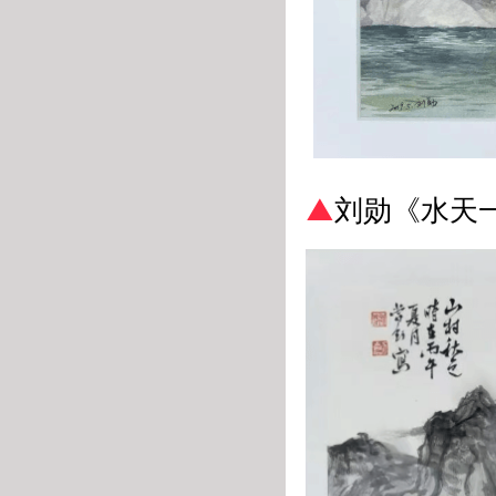
▲
刘勋《水天