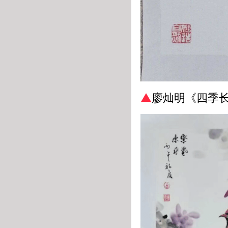
▲
廖灿明《四季