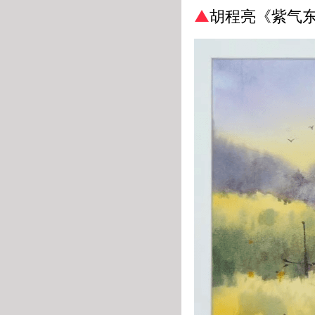
▲
胡程亮《紫气