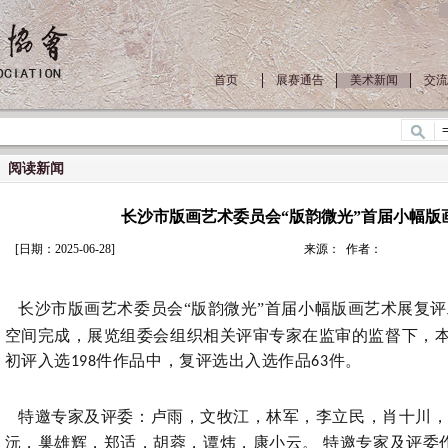
首页
展赛通告
美术新闻
交流
图片中心
阅读新闻
长沙市版画艺术委员会“版韵微光”首届小幅版
[日期：2025-06-28]
来源： 作者：
长沙市版画艺术委员会
“版韵微光”首届小幅版画艺术展复
空间完成
，展览组委会组织相关评审专家在监审的监督下，
初评入选
件作品中，
复评选出入选作品
件。
198
63
特邀专家及评委：卢雨，文牧江，林军，李立民，肖十川
沅，巢雄辉，郑适，胡蓉，谭炜，康小云。 特邀专家及评委作