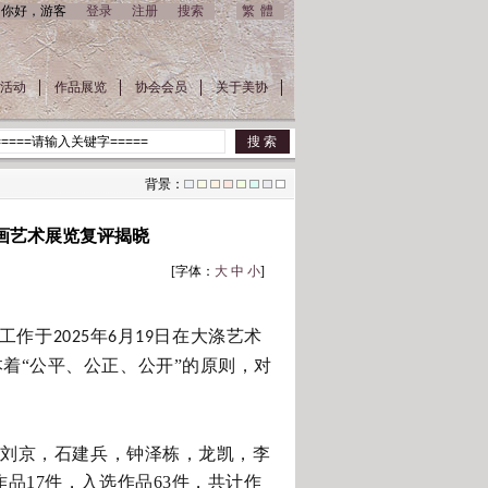
你好，游客
登录
注册
搜索
繁體
活动
作品展览
协会会员
关于美协
背景：
画艺术展览复评揭晓
[字体：
大
中
小
]
评工作于
年
月
日在大涤艺术
2025
6
19
本着
“公平、公正、公开”的原则，对
，刘京，石建兵，钟泽栋，龙凯，李
品17件，入选作品63件，共计作