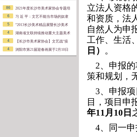
立法人资格
86
2021年度长沙市美术家协会专题培
和资质，法
6
习 近 平：文艺不能当市场的奴隶
5
“2013长沙美术精品展暨长沙美术
自然人为申
4
湖南省文联持续推动重大主题美术
工作、生活
4
【长沙市美术家协会】文艺战“疫
日）
。
4
浏阳市第21届迎春画展于2月10日
2、申报
策和规划，
3、申报
目，项目申
年11月10日
4、同一