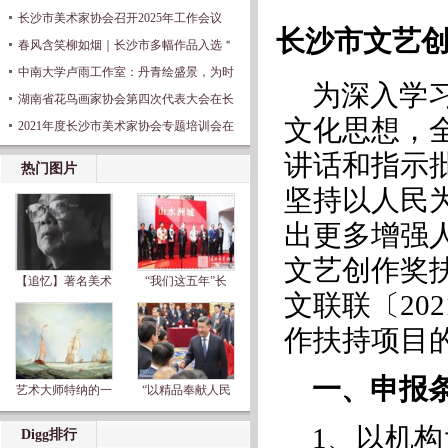
长沙市美术家协会召开2025年工作会议
长沙市文艺
春风含笑柳如烟｜长沙市多幅作品入选＂
中南大学卢雨工作室：丹青绘盛景，为时
为深入学
湖南省花鸟画家协会第四次代表大会在长
文化思想，
2021年度长沙市美术家协会专题培训会在
讲话和指示
热门图片
坚持以人民
出更多增强
文艺创作奖
【追忆】著名美术
“我们这五年”长
文联联〔20
作扶持项目
一、申报
艺术大师特纳的一
“以精品奉献人民
1、以机
Digg排行