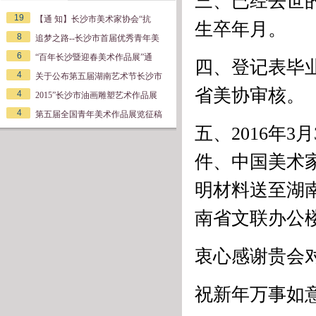
三、已经去世
19
【通 知】长沙市美术家协会“抗
生卒年月。
8
追梦之路--长沙市首届优秀青年美
6
“百年长沙暨迎春美术作品展”通
四、登记表毕
4
关于公布第五届湖南艺术节长沙市
省美协审核。
4
2015”长沙市油画雕塑艺术作品展
4
第五届全国青年美术作品展览征稿
五、2016年
件、中国美术
明材料送至湖南
南省文联办公楼4
衷心感谢贵会
祝新年万事如