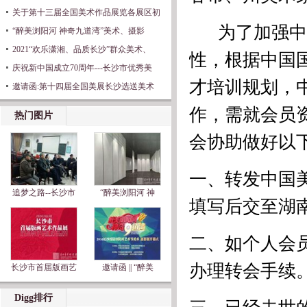
关于第十三届全国美术作品展览各展区初
为了加强中国
“醉美浏阳河 神奇九道湾”美术、摄影
2021“欢乐潇湘、品质长沙”群众美术、
性，根据中国
庆祝新中国成立70周年---长沙市优秀美
才培训规划，
邀请函:第十四届全国美展长沙选送美术
作，需就会员
热门图片
会协助做好以
一、转发中国
追梦之路--长沙市
“醉美浏阳河 神
填写后交至湖
二、如个人会
办理转会手续
长沙市首届版画艺
邀请函 || “醉美
Digg排行