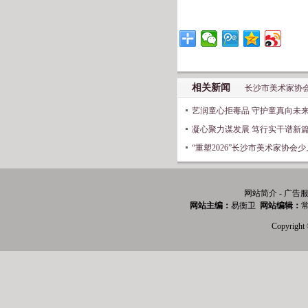
相关新闻
长沙市美术家协
艺润童心拒毒品 守护童真向未
凝心聚力谋发展 笃行实干谱新
“重塑2026”长沙市美术家协会少
网站简介 - 广告服
网站主编：
易衡卫
网站编辑：
常
Copyri